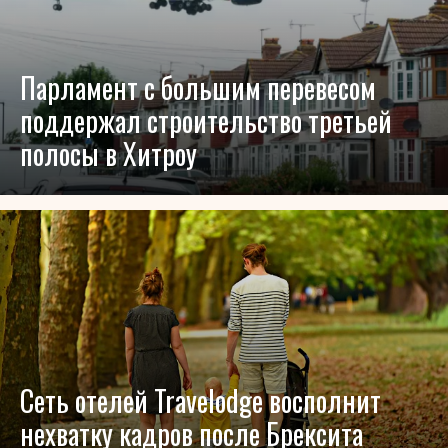
Парламент с большим перевесом
поддержал строительство третьей
полосы в Хитроу
Сеть отелей Travelodge восполнит
нехватку кадров после Брексита