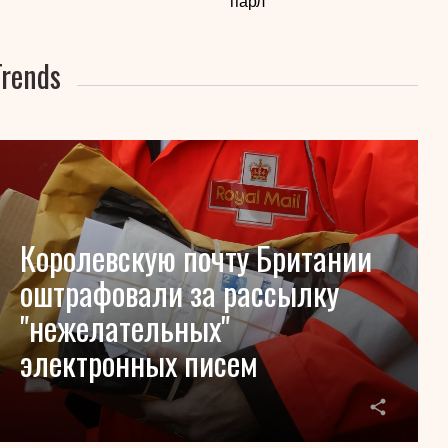
парл
Trends
Королевскую почту Британии
оштрафовали за рассылку
"нежелательных"
электронных писем