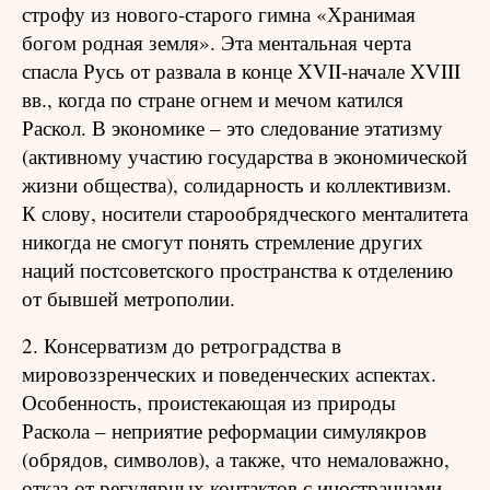
строфу из нового-старого гимна «Хранимая
богом родная земля». Эта ментальная черта
спасла Русь от развала в конце XVII-начале XVIII
вв., когда по стране огнем и мечом катился
Раскол. В экономике – это следование этатизму
(активному участию государства в экономической
жизни общества), солидарность и коллективизм.
К слову, носители старообрядческого менталитета
никогда не смогут понять стремление других
наций постсоветского пространства к отделению
от бывшей метрополии.
2. Консерватизм до ретроградства в
мировоззренческих и поведенческих аспектах.
Особенность, проистекающая из природы
Раскола – неприятие реформации симулякров
(обрядов, символов), а также, что немаловажно,
отказ от регулярных контактов с иностранцами.