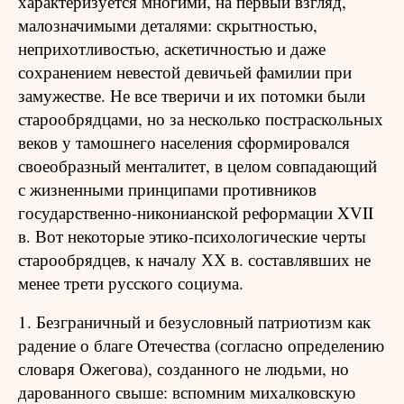
характеризуется многими, на первый взгляд,
малозначимыми деталями: скрытностью,
неприхотливостью, аскетичностью и даже
сохранением невестой девичьей фамилии при
замужестве. Не все тверичи и их потомки были
старообрядцами, но за несколько постраскольных
веков у тамошнего населения сформировался
своеобразный менталитет, в целом совпадающий
с жизненными принципами противников
государственно-никонианской реформации XVII
в. Вот некоторые этико-психологические черты
старообрядцев, к началу ХХ в. составлявших не
менее трети русского социума.
1. Безграничный и безусловный патриотизм как
радение о благе Отечества (согласно определению
словаря Ожегова), созданного не людьми, но
дарованного свыше: вспомним михалковскую